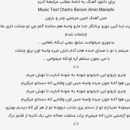
برای دانلود آهنگ به ادامه مطلب مراجعه کنید
Music Text
Chatro Baroon
Amin Marashi
متن آهنگ امین مرعشی چتر و بارون
ت اینا کین دورو برتانگار خدا مارو واسه هم ساخته گلم چی تو چشات داری عا
چشمات شدم
بدجوری میخوامت عشق
ی
عنی اینکه باهامی …
 میشم با تو با صدای خنده هات آدم دلش میره واسه اون برق چشات
با من بمون عشقم آره اونکه میخوامی …
♫♫
چترو بارونو این خیابونو شونه به شونه کنارت تا تهش میرم
ین هوا آخه جون میده واسه حس اون وقتایی که دستاتو میگیرم
چترو بارونو این خیابونو شونه به شونه کنارت تا تهش میرم
ین هوا آخه جون میده واسه حس اون وقتایی که دستاتو میگیرم
یمونه نمیذارم تو از دستم بری جذاب دیوونه تو از هر کی که دیدیم بهتری
 آرامشی دارن که میمیرم برات عشقت محاله حتی یک ثانیه از قلبم درآد
♫♫