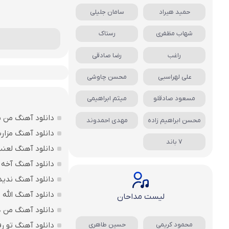
حمید هیراد
سامان جلیلی
شهاب مظفری
رستاک
راغب
رضا صادقی
علی لهراسبی
محسن چاوشی
مسعود صادقلو
میثم ابراهیمی
دانلود آهنگ من بی
محسن ابراهیم زاده
مهدی احمدوند
دانلود آهنگ مزارت
7 باند
دانلود آهنگ لعن
دانلود آهنگ آخه 
دانلود آهنگ ندید
دانلود آهنگ الله اکبر فقط 207 
لیست مداحان
دانلود آهنگ من ه
محمود کریمی
حسین طاهری
دانلود آهنگ تو ر