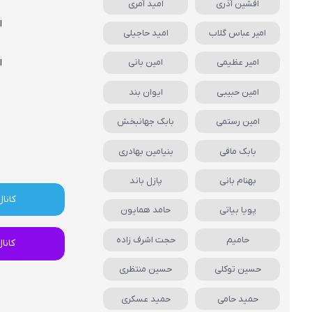
افشین آذری
امید آمری
ا
امیر عباس گلاب
امید حاجیلی
امیر عظیمی
امین بانی
ا
امین حبیبی
ایوان بند
امین رستمی
بابک جهانبخش
بابک مافی
بنیامین بهادری
بهنام بانی
پازل باند
کانال
پویا بیاتی
حامد همایون
حامیم
حجت اشرف زاده
کانا
حسین توکلی
حسین منتظری
حمید حامی
حمید عسکری