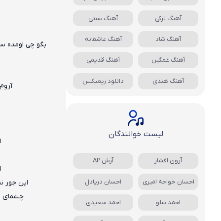
آهنگ ترکی
آهنگ سنتی
آهنگ شاد
آهنگ عاشقانه
بگو چی اومده سر
آهنگ غمگین
آهنگ قدیمی
آهنگ هندی
دانلود ریمیکس
آروم
لیست خوانندگان
ا
آرون افشار
آرش AP
ا
احسان خواجه امیری
احسان دریادل
این جور نم
چشمای تو
احمد سلو
احمد سعیدی