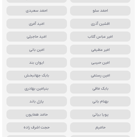
احمد سلو
احمد سعیدی
افشین آذری
امید آمری
امیر عباس گلاب
امید حاجیلی
امیر عظیمی
امین بانی
امین حبیبی
ایوان بند
امین رستمی
بابک جهانبخش
بابک مافی
بنیامین بهادری
بهنام بانی
پازل باند
پویا بیاتی
حامد همایون
حامیم
حجت اشرف زاده