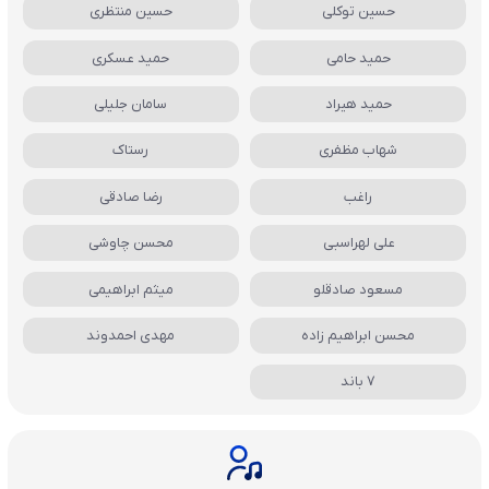
حسین توکلی
حسین منتظری
حمید حامی
حمید عسکری
حمید هیراد
سامان جلیلی
شهاب مظفری
رستاک
راغب
رضا صادقی
علی لهراسبی
محسن چاوشی
مسعود صادقلو
میثم ابراهیمی
محسن ابراهیم زاده
مهدی احمدوند
7 باند