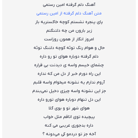
آهنگ دلم گرفته امین رستمی
متن آهنگ دلم گرفته از امین رستمی
پای پنجره نشستم کوچه خاکستریه باز
زیر بارون من چه دلتنگتم
امروز انگار از همون روزاست
حال و هوام رنگ توئه کوچه دلتنگ توئه
دلم گرفته دوباره هوای تو رو داره
چشمای خیسم واسه ی دیدنت بی قراره
این راه دورم خبر از دل من که نداره
آروم ندارم یه نشونه میخوام واسه قلبم
جز این نشونه واسه چیزی دخیل نمی‌بندم
این دل تنهام دوباره هوای تورو داره
هوای شهر تو و بوی گلا
پیچیده توی اتاقم مثل خواب
داره بدجوری غریبی می کنه
آخه جز تو دردمو کی می‌دونه ؟