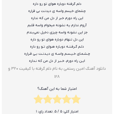
دلم گرفته دوباره هوای تو رو داره
چشمای خیسم واسه ی دیدنت بی قراره
این راه دورم خبر از دل من که نداره
آروم ندارم یه نشونه میخوام واسه قلبم
جز این نشونه واسه چیزی دخیل نمی‌بندم
این دل تنهام دوباره هوای تو رو داره
دلـم گـرفـتـه دوبـاره هـوای تـو رو داره
چـشـمـای خـیـسـم واسـه ی دیـدنـت بـی قـراره
ایـن راه دورم، خـبـر از دل من که نـداره
دانلود آهنگ امین رستمی به نام دلم گرفته با کیفیت ۳۲۰ و
۱۲۸
امتیاز شما به این آهنگ؟
امتیاز کلی:
5
/ 5. تعداد رای:
1