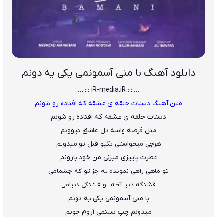
دانلود آهنگ با منی آسمونمی یکی یه دونم
…:::: iR-media.iR ::::…
متن آهنگ دستات حلقه ی عشقه که افتاده رو شونم
دستات حلقه ی عشقه که افتاده رو شونم
مثل قرصه واسه دل عاشق دیوونم
هرچی میخواستی بگیو قبل تو میدونم
عطرت پاییزی میزنی من خود بارونم
تو ماهی راهی نمونده به جز تو که چشمامی
قشنگه دنیا آخه تو قشنگی دنیامی
با منی آسمونمی یکی یه دونم
میدونم چپ سینمی آروم جونم