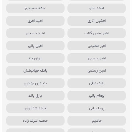
احمد سلو
احمد سعیدی
افشین آذری
امید آمری
امیر عباس گلاب
امید حاجیلی
امیر عظیمی
امین بانی
امین حبیبی
ایوان بند
امین رستمی
بابک جهانبخش
بابک مافی
بنیامین بهادری
بهنام بانی
پازل باند
پویا بیاتی
حامد همایون
حامیم
حجت اشرف زاده