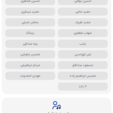
حسین توکلی
حسین منتظری
حمید حامی
حمید عسکری
حمید هیراد
سامان جلیلی
شهاب مظفری
رستاک
راغب
رضا صادقی
علی لهراسبی
محسن چاوشی
مسعود صادقلو
میثم ابراهیمی
محسن ابراهیم زاده
مهدی احمدوند
7 باند