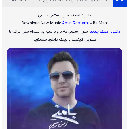
دسته بندی : آهنگ ایرانی ~ تک آهنگ
تاریخ انتشار :28 مرداد 1402
دانلود آهنگ امین رستمی با منی
Download New Music
Amin Rostami
– Ba Mani
دانلود آهنگ جدید
امین رستمی
به نام
با منی
به همراه متن ترانه با
بهترین کیفیت و لینک دانلود مستقیم