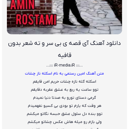
دانلود آهنگ آی قصه ی بی سر و ته شعر بدون
قافیه
…:::: iR-media.iR ::::…
متن آهنگ امین رستمی به نام اسکله ناز چشات
اسکله گله نازه چشات حریم امن قایقم
توو ساعت یه ربع به عشق عقربه دقایقم
گرمی دستای تورو به صدتا دنیا نمیدم
هر وقت که یارم تو بودی بی کسیو نفهمیدم
توو بنده دل سلول عشق حبسه نگاتو میکشم
ولی بازم رو میله هاش عکس چشاتو میکشم