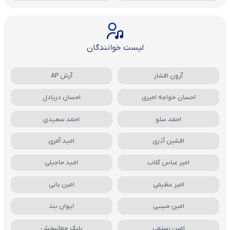
لیست خوانندگان
آرون افشار
آرش AP
احسان خواجه امیری
احسان دریادل
احمد سلو
احمد سعیدی
افشین آذری
امید آمری
امیر عباس گلاب
امید حاجیلی
امیر عظیمی
امین بانی
امین حبیبی
ایوان بند
امین رستمی
بابک جهانبخش