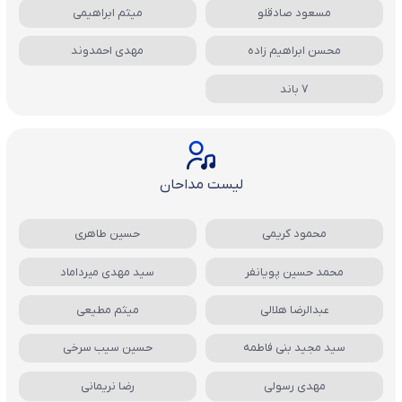
مسعود صادقلو
میثم ابراهیمی
محسن ابراهیم زاده
مهدی احمدوند
7 باند
لیست مداحان
محمود کریمی
حسین طاهری
محمد حسین پویانفر
سید مهدی میرداماد
عبدالرضا هلالی
میثم مطیعی
سید مجید بنی فاطمه
حسین سیب سرخی
مهدی رسولی
رضا نریمانی