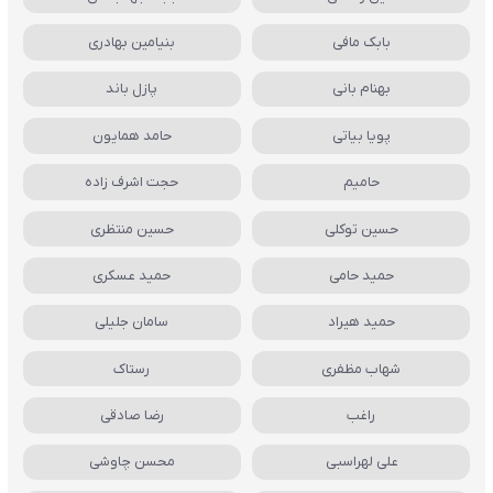
بابک مافی
بنیامین بهادری
بهنام بانی
پازل باند
پویا بیاتی
حامد همایون
حامیم
حجت اشرف زاده
حسین توکلی
حسین منتظری
حمید حامی
حمید عسکری
حمید هیراد
سامان جلیلی
شهاب مظفری
رستاک
راغب
رضا صادقی
علی لهراسبی
محسن چاوشی