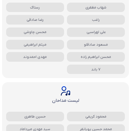
شهاب مظفری
رستاک
راغب
رضا صادقی
علی لهراسبی
محسن چاوشی
مسعود صادقلو
میثم ابراهیمی
محسن ابراهیم زاده
مهدی احمدوند
7 باند
لیست مداحان
محمود کریمی
حسین طاهری
محمد حسین پویانفر
سید مهدی میرداماد