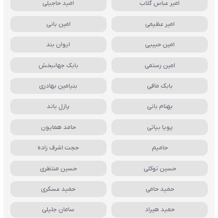
امیر عباس گلاب
امید حاجیلی
امیر عظیمی
امین بانی
امین حبیبی
ایوان بند
امین رستمی
بابک جهانبخش
بابک مافی
بنیامین بهادری
بهنام بانی
پازل باند
پویا بیاتی
حامد همایون
حامیم
حجت اشرف زاده
حسین توکلی
حسین منتظری
حمید حامی
حمید عسکری
حمید هیراد
سامان جلیلی