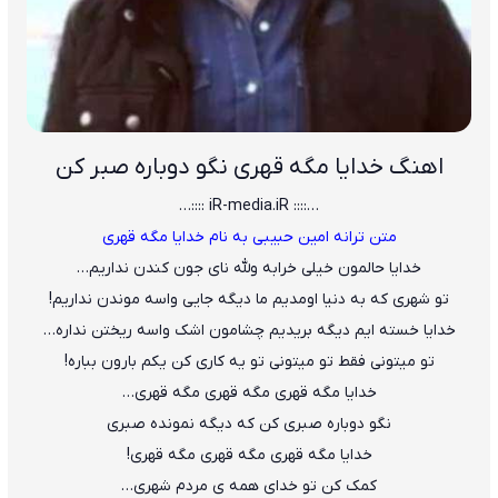
اهنگ خدایا مگه قهری نگو دوباره صبر کن
…:::: iR-media.iR ::::…
متن ترانه امین حبیبی به نام خدایا مگه قهری
خدایا حالمون خیلی خرابه ولله نای جون کندن نداریم…
تو شهری که به دنیا اومدیم ما دیگه جایی واسه موندن نداریم!
خدایا خسته ایم دیگه بریدیم چشامون اشک واسه ریختن نداره…
تو میتونی فقط تو میتونی تو یه کاری کن یکم بارون بباره!
خدایا مگه قهری مگه قهری مگه قهری…
نگو دوباره صبری کن که دیگه نمونده صبری
خدایا مگه قهری مگه قهری مگه قهری!
کمک کن تو خدای همه ی مردم شهری…