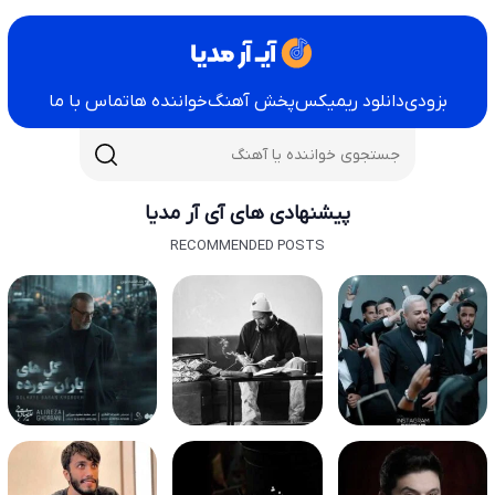
بزودی
دانلود ریمیکس
پخش آهنگ
خواننده ها
تماس با ما
پیشنهادی های آی آر مدیا
RECOMMENDED POSTS