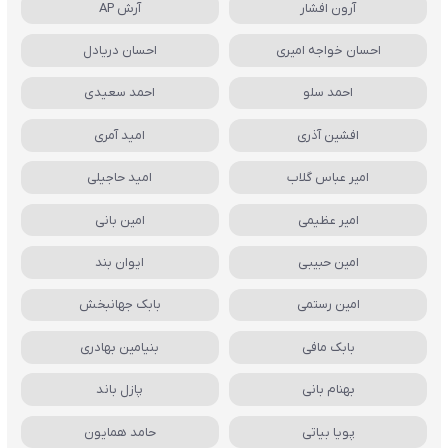
آرون افشار
آرش AP
احسان خواجه امیری
احسان دریادل
احمد سلو
احمد سعیدی
افشین آذری
امید آمری
امیر عباس گلاب
امید حاجیلی
امیر عظیمی
امین بانی
امین حبیبی
ایوان بند
امین رستمی
بابک جهانبخش
بابک مافی
بنیامین بهادری
بهنام بانی
پازل باند
پویا بیاتی
حامد همایون