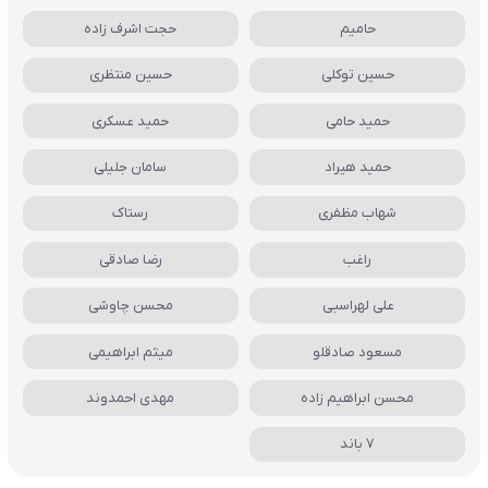
حامیم
حجت اشرف زاده
حسین توکلی
حسین منتظری
حمید حامی
حمید عسکری
حمید هیراد
سامان جلیلی
شهاب مظفری
رستاک
راغب
رضا صادقی
علی لهراسبی
محسن چاوشی
مسعود صادقلو
میثم ابراهیمی
محسن ابراهیم زاده
مهدی احمدوند
7 باند