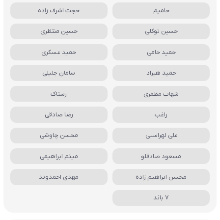
حامیم
حجت اشرف زاده
حسین توکلی
حسین منتظری
حمید حامی
حمید عسکری
حمید هیراد
سامان جلیلی
شهاب مظفری
رستاک
راغب
رضا صادقی
علی لهراسبی
محسن چاوشی
مسعود صادقلو
میثم ابراهیمی
محسن ابراهیم زاده
مهدی احمدوند
7 باند