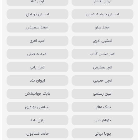
آرون افشار
آرش AP
احسان خواجه امیری
احسان دریادل
احمد سلو
احمد سعیدی
افشین آذری
امید آمری
امیر عباس گلاب
امید حاجیلی
امیر عظیمی
امین بانی
امین حبیبی
ایوان بند
امین رستمی
بابک جهانبخش
بابک مافی
بنیامین بهادری
بهنام بانی
پازل باند
پویا بیاتی
حامد همایون