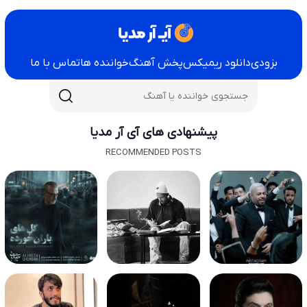
بزودی
دانلود ریمیکس
پخش آهنگ
خواننده ها
تماس با ما
پیشنهادی های آی آر مدیا
RECOMMENDED POSTS