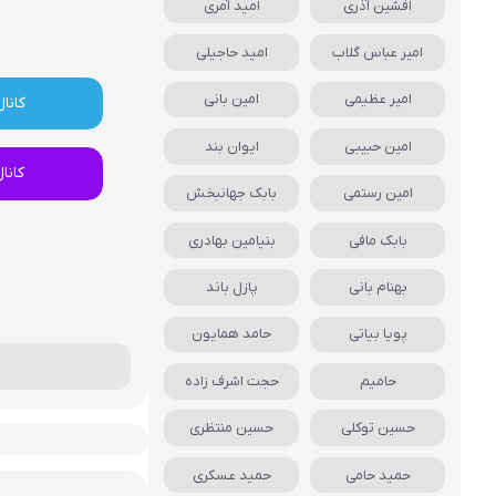
افشین آذری
امید آمری
امیر عباس گلاب
امید حاجیلی
امیر عظیمی
امین بانی
کانال
امین حبیبی
ایوان بند
کانا
امین رستمی
بابک جهانبخش
بابک مافی
بنیامین بهادری
بهنام بانی
پازل باند
پویا بیاتی
حامد همایون
حامیم
حجت اشرف زاده
حسین توکلی
حسین منتظری
حمید حامی
حمید عسکری