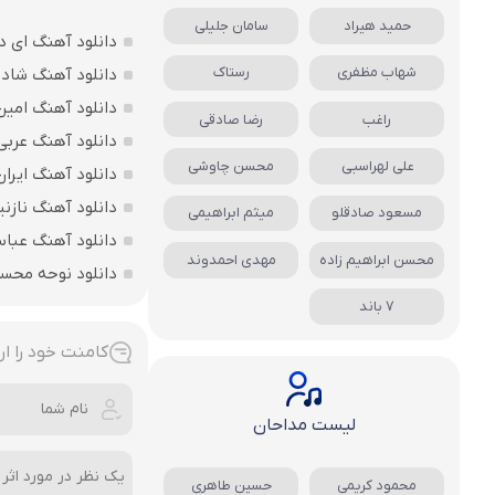
حمید هیراد
سامان جلیلی
دانلود آهنگ ای د
شهاب مظفری
رستاک
دانلود آهنگ شاد ب
دانلود آهنگ امین
راغب
رضا صادقی
دانلود آهنگ عربی
علی لهراسبی
محسن چاوشی
دانلود آهنگ ایرا
دانلود آهنگ نازنی
مسعود صادقلو
میثم ابراهیمی
دانلود آهنگ عباس
محسن ابراهیم زاده
مهدی احمدوند
دانلود نوحه محس
7 باند
کامنت خود را ار
لیست مداحان
محمود کریمی
حسین طاهری