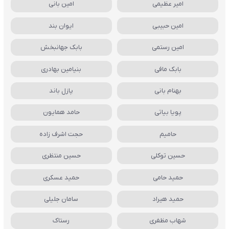
امیر عظیمی
امین بانی
امین حبیبی
ایوان بند
امین رستمی
بابک جهانبخش
بابک مافی
بنیامین بهادری
بهنام بانی
پازل باند
پویا بیاتی
حامد همایون
حامیم
حجت اشرف زاده
حسین توکلی
حسین منتظری
حمید حامی
حمید عسکری
حمید هیراد
سامان جلیلی
شهاب مظفری
رستاک