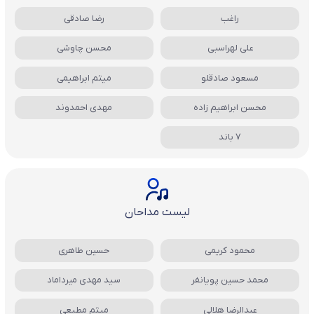
راغب
رضا صادقی
علی لهراسبی
محسن چاوشی
مسعود صادقلو
میثم ابراهیمی
محسن ابراهیم زاده
مهدی احمدوند
7 باند
لیست مداحان
محمود کریمی
حسین طاهری
محمد حسین پویانفر
سید مهدی میرداماد
عبدالرضا هلالی
میثم مطیعی