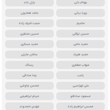
بهنام بانی
پازل باند
پویا بیاتی
حامد همایون
حامیم
حجت اشرف زاده
حسین توکلی
حسین منتظری
حمید حامی
حمید عسکری
حمید هیراد
سامان جلیلی
شهاب مظفری
رستاک
راغب
رضا صادقی
علی لهراسبی
محسن چاوشی
مسعود صادقلو
میثم ابراهیمی
محسن ابراهیم زاده
مهدی احمدوند