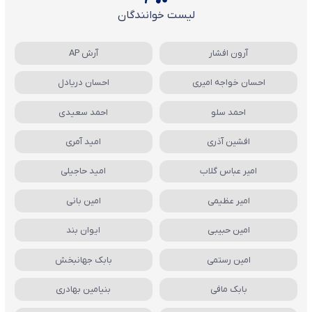
لیست خوانندگان
آرون افشار
آرش AP
احسان خواجه امیری
احسان دریادل
احمد سلو
احمد سعیدی
افشین آذری
امید آمری
امیر عباس گلاب
امید حاجیلی
امیر عظیمی
امین بانی
امین حبیبی
ایوان بند
امین رستمی
بابک جهانبخش
بابک مافی
بنیامین بهادری