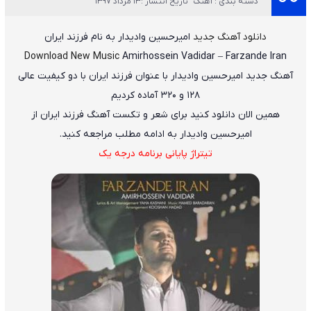
دسته بندی : آهنگ
تاریخ انتشار :13 مرداد 1397
دانلود آهنگ جدید
امیرحسین وادیدار
به نام
فرزند ایران
Download New Music
Amirhossein Vadidar
–
Farzande Iran
آهنگ جدید
امیرحسین وادیدار
با عنوان
فرزند ایران
با دو کیفیت عالی
۱۲۸ و ۳۲۰ آماده کردیم
همین الان دانلود کنید برای شعر و تکست آهنگ فرزند ایران از
امیرحسین وادیدار به ادامه مطلب مراجعه کنید.
تیتراژ پایانی برنامه درجه یک