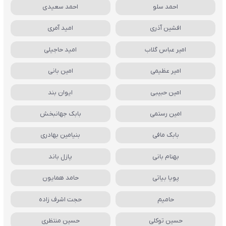
احمد سلو
احمد سعیدی
افشین آذری
امید آمری
امیر عباس گلاب
امید حاجیلی
امیر عظیمی
امین بانی
امین حبیبی
ایوان بند
امین رستمی
بابک جهانبخش
بابک مافی
بنیامین بهادری
بهنام بانی
پازل باند
پویا بیاتی
حامد همایون
حامیم
حجت اشرف زاده
حسین توکلی
حسین منتظری