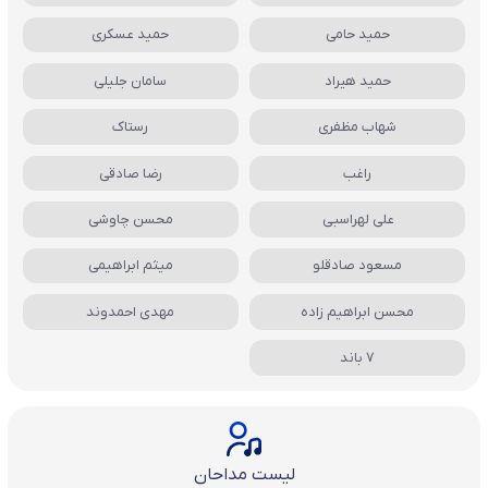
حمید حامی
حمید عسکری
حمید هیراد
سامان جلیلی
شهاب مظفری
رستاک
راغب
رضا صادقی
علی لهراسبی
محسن چاوشی
مسعود صادقلو
میثم ابراهیمی
محسن ابراهیم زاده
مهدی احمدوند
7 باند
لیست مداحان