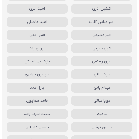
افشین آذری
امید آمری
امیر عباس گلاب
امید حاجیلی
امیر عظیمی
امین بانی
امین حبیبی
ایوان بند
امین رستمی
بابک جهانبخش
بابک مافی
بنیامین بهادری
بهنام بانی
پازل باند
پویا بیاتی
حامد همایون
حامیم
حجت اشرف زاده
حسین توکلی
حسین منتظری