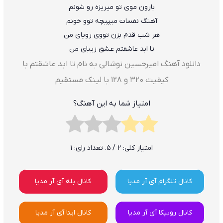
بارون موی تو میریزه رو شونم
آهنگ نفسات میپیچه توو خونم
هر شب قدم بزن تووی رویای من
تا ابد عاشقتم عشق زیبای من
دانلود آهنگ امیرحسین نوشالی به نام تا ابد عاشقتم با
کیفیت ۳۲۰ و ۱۲۸ با لینک مستقیم
امتیاز شما به این آهنگ؟
امتیاز کلی:
2
/ 5. تعداد رای:
1
کانال تلگرام آی آر مدیا
کانال بله آی آر مدیا
کانال روبیکا آی آر مدیا
کانال ایتا آی آر مدیا