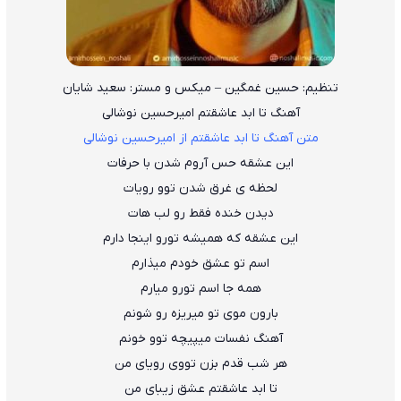
تنظیم: حسین غمگین – میکس و مستر: سعید شایان
آهنگ تا ابد عاشقتم امیرحسین نوشالی
متن آهنگ تا ابد عاشقتم از امیرحسین نوشالی
این عشقه حس آروم شدن با حرفات
لحظه ی غرق شدن توو رویات
دیدن خنده فقط رو لب هات
این عشقه که همیشه تورو اینجا دارم
اسم تو عشق خودم میذارم
همه جا اسم تورو میارم
بارون موی تو میریزه رو شونم
آهنگ نفسات میپیچه توو خونم
هر شب قدم بزن تووی رویای من
تا ابد عاشقتم عشق زیبای من