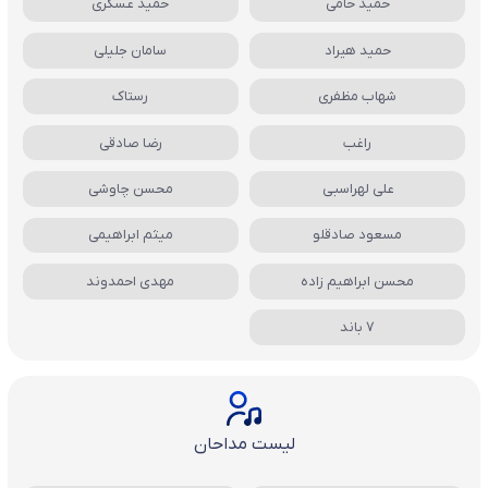
حمید حامی
حمید عسکری
حمید هیراد
سامان جلیلی
شهاب مظفری
رستاک
راغب
رضا صادقی
علی لهراسبی
محسن چاوشی
مسعود صادقلو
میثم ابراهیمی
محسن ابراهیم زاده
مهدی احمدوند
7 باند
لیست مداحان