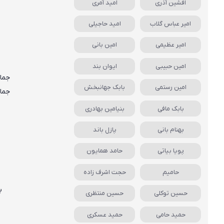
افشین آذری
امید آمری
امیر عباس گلاب
امید حاجیلی
امیر عظیمی
امین بانی
امین حبیبی
ایوان بند
جمال
امین رستمی
بابک جهانبخش
جمال
بابک مافی
بنیامین بهادری
بهنام بانی
پازل باند
پویا بیاتی
حامد همایون
حامیم
حجت اشرف زاده
ب
حسین توکلی
حسین منتظری
حمید حامی
حمید عسکری