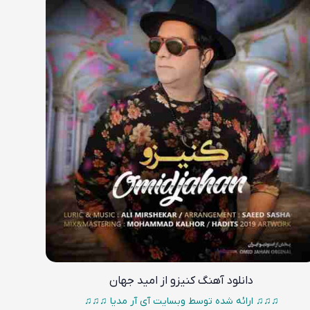
دانلود آهنگ
کنیزو از امید جهان
♫♫♫ ارائه شده توسط وبسایت آی آر مدیا ♫♫♫