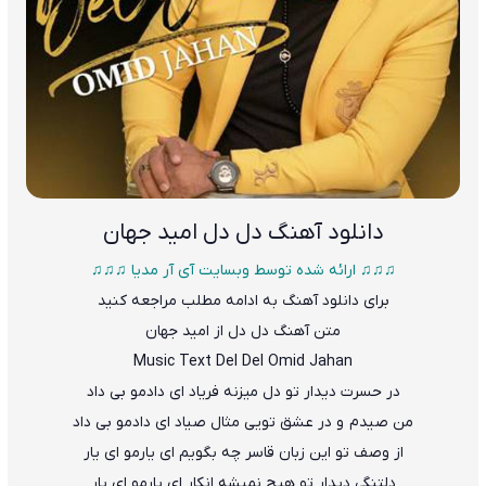
دانلود آهنگ
دل دل امید جهان
♫♫♫ ارائه شده توسط وبسایت آی آر مدیا ♫♫♫
برای دانلود آهنگ به ادامه مطلب مراجعه کنید
متن آهنگ دل دل از امید جهان
Music Text
Del Del
Omid Jahan
در حسرت دیدار تو دل میزنه فریاد ای دادمو بی داد
من صیدم و در عشق تو
ی
ی مثال صیاد ای دادمو بی داد
از وصف تو این زبان قاسر چه بگویم ای یارمو ای یار
دلتنگی دیدار تو هیچ نمیشه انکار ای یارمو ای یار