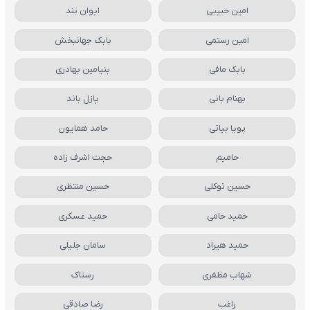
امین حبیبی
ایوان بند
امین رستمی
بابک جهانبخش
بابک مافی
بنیامین بهادری
بهنام بانی
پازل باند
پویا بیاتی
حامد همایون
حامیم
حجت اشرف زاده
حسین توکلی
حسین منتظری
حمید حامی
حمید عسکری
حمید هیراد
سامان جلیلی
شهاب مظفری
رستاک
راغب
رضا صادقی