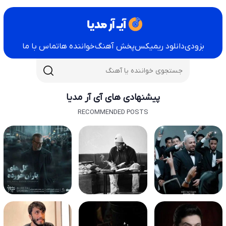
بزودی
دانلود ریمیکس
پخش آهنگ
خواننده ها
تماس با ما
پیشنهادی های آی آر مدیا
RECOMMENDED POSTS