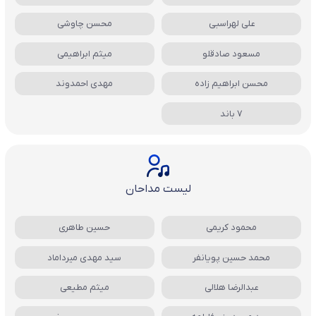
علی لهراسبی
محسن چاوشی
مسعود صادقلو
میثم ابراهیمی
محسن ابراهیم زاده
مهدی احمدوند
7 باند
لیست مداحان
محمود کریمی
حسین طاهری
محمد حسین پویانفر
سید مهدی میرداماد
عبدالرضا هلالی
میثم مطیعی