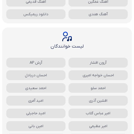
آهنگ غمگین
آهنگ قدیمی
آهنگ هندی
دانلود ریمیکس
لیست خوانندگان
آرون افشار
آرش AP
احسان خواجه امیری
احسان دریادل
احمد سلو
احمد سعیدی
افشین آذری
امید آمری
امیر عباس گلاب
امید حاجیلی
امیر عظیمی
امین بانی