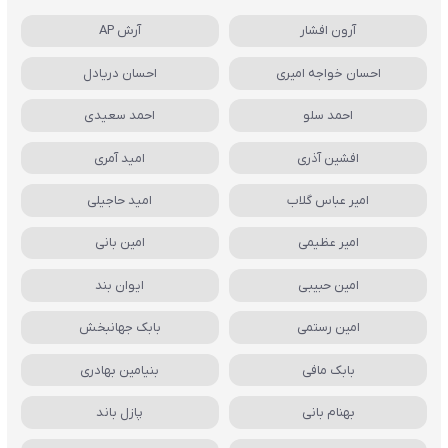
آرون افشار
آرش AP
احسان خواجه امیری
احسان دریادل
احمد سلو
احمد سعیدی
افشین آذری
امید آمری
امیر عباس گلاب
امید حاجیلی
امیر عظیمی
امین بانی
امین حبیبی
ایوان بند
امین رستمی
بابک جهانبخش
بابک مافی
بنیامین بهادری
بهنام بانی
پازل باند