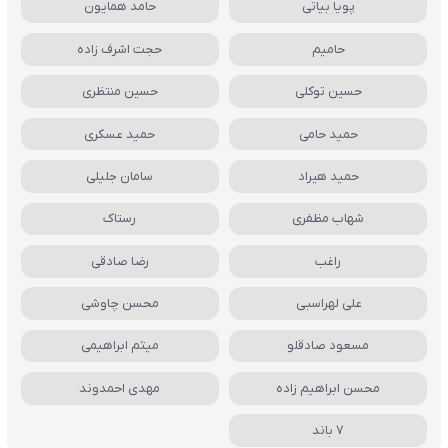
پویا بیاتی
حامد همایون
حامیم
حجت اشرف زاده
حسین توکلی
حسین منتظری
حمید حامی
حمید عسکری
حمید هیراد
سامان جلیلی
شهاب مظفری
رستاک
راغب
رضا صادقی
علی لهراسبی
محسن چاوشی
مسعود صادقلو
میثم ابراهیمی
محسن ابراهیم زاده
مهدی احمدوند
7 باند