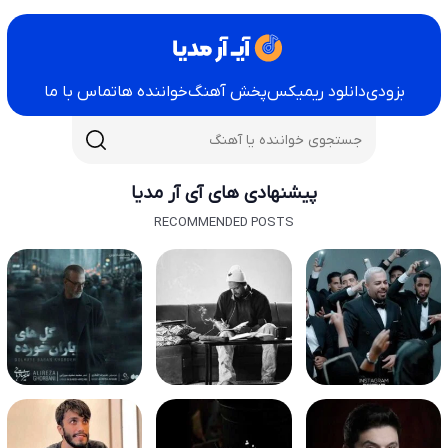
بزودی
دانلود ریمیکس
پخش آهنگ
خواننده ها
تماس با ما
پیشنهادی های آی آر مدیا
RECOMMENDED POSTS