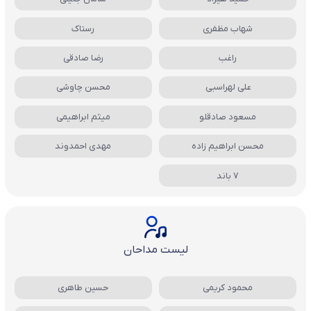
شهاب مظفری
رستاک
راغب
رضا صادقی
علی لهراسبی
محسن چاوشی
مسعود صادقلو
میثم ابراهیمی
محسن ابراهیم زاده
مهدی احمدوند
7 باند
لیست مداحان
محمود کریمی
حسین طاهری