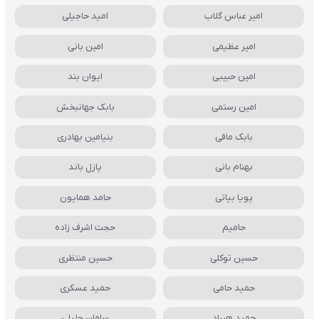
امیر عباس گلاب
امید حاجیلی
امیر عظیمی
امین بانی
امین حبیبی
ایوان بند
امین رستمی
بابک جهانبخش
بابک مافی
بنیامین بهادری
بهنام بانی
پازل باند
پویا بیاتی
حامد همایون
حامیم
حجت اشرف زاده
حسین توکلی
حسین منتظری
حمید حامی
حمید عسکری
حمید هیراد
سامان جلیلی