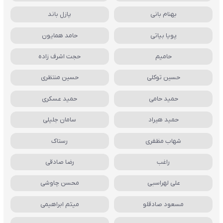
بهنام بانی
پازل باند
پویا بیاتی
حامد همایون
حامیم
حجت اشرف زاده
حسین توکلی
حسین منتظری
حمید حامی
حمید عسکری
حمید هیراد
سامان جلیلی
شهاب مظفری
رستاک
راغب
رضا صادقی
علی لهراسبی
محسن چاوشی
مسعود صادقلو
میثم ابراهیمی