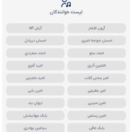
لیست خوانندگان
آرون افشار
آرش AP
احسان خواجه امیری
احسان دریادل
احمد سلو
احمد سعیدی
افشین آذری
امید آمری
امیر عباس گلاب
امید حاجیلی
امیر عظیمی
امین بانی
امین حبیبی
ایوان بند
امین رستمی
بابک جهانبخش
بابک مافی
بنیامین بهادری