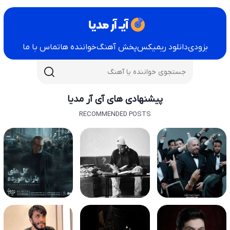
بزودی
دانلود ریمیکس
پخش آهنگ
خواننده ها
تماس با ما
پیشنهادی های آی آر مدیا
RECOMMENDED POSTS