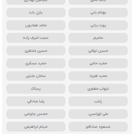
بهنام بانی
پازل باند
پویا بیاتی
حامد همایون
حامیم
حجت اشرف زاده
حسین توکلی
حسین منتظری
حمید حامی
حمید عسکری
حمید هیراد
سامان جلیلی
شهاب مظفری
رستاک
راغب
رضا صادقی
علی لهراسبی
محسن چاوشی
مسعود صادقلو
میثم ابراهیمی