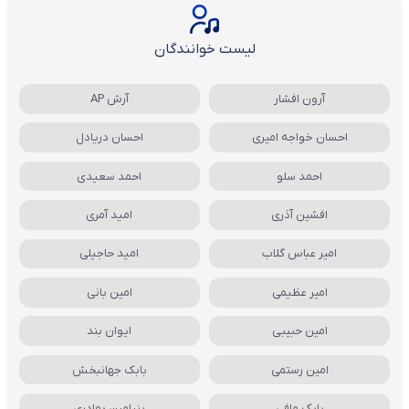
لیست خوانندگان
آرون افشار
آرش AP
احسان خواجه امیری
احسان دریادل
احمد سلو
احمد سعیدی
افشین آذری
امید آمری
امیر عباس گلاب
امید حاجیلی
امیر عظیمی
امین بانی
امین حبیبی
ایوان بند
امین رستمی
بابک جهانبخش
بابک مافی
بنیامین بهادری