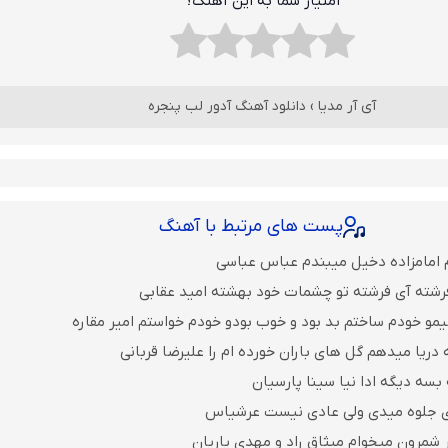
امتیاز شما به این آهنگ؟
آی آر مدیا
›
دانلود آهنگ آدور لب پنجره
پست های مرتبط با آهنگ
 امامزاده دخیل میبندم عباس عباسی
رشته آی فرشته تو چشمات خود بهشته امید عقابی
یمو خودم ساختم بد بود و خوب بودو خودم خواستم امیر مقاره
 دریا میدهم گل های باران‌ خورده ام را علیرضا قربانی
بسه دیگه ادا نیا سینا پارسیان
ی جلوه میدی ولی عادی نیست عرشیاس
 شمرون میخوام میثاق راد و مهدی یاریان