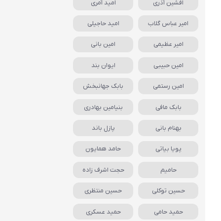
افشین آذری
امید آمری
امیر عباس گلاب
امید حاجیلی
امیر عظیمی
امین بانی
امین حبیبی
ایوان بند
امین رستمی
بابک جهانبخش
بابک مافی
بنیامین بهادری
بهنام بانی
پازل باند
پویا بیاتی
حامد همایون
حامیم
حجت اشرف زاده
حسین توکلی
حسین منتظری
حمید حامی
حمید عسکری