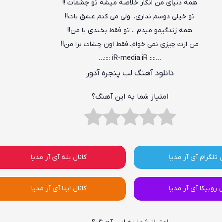
همه دنیای من انگار خلاصه میشه تو چشمات !!
تو خیلی دوسم نداری.. ولی می کنم عشق بات!!
همه زندگیمو میدم .. تو فقط بخندی با من!!
من ازت چیزی نمی خوام..فقط اون چشات برا من!!
…:::: iR-media.iR ::::…
دانلود آهنگ لب پنجره آدور
امتیاز شما به این آهنگ؟
 تلگرام آی آر مدیا
کانال بله آی آر مدیا
ل روبیکا آی آر مدیا
کانال ایتا آی آر مدیا