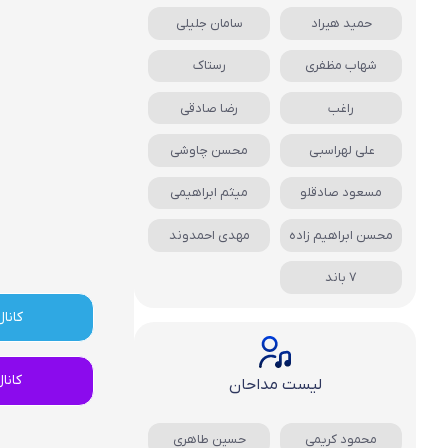
حمید هیراد
سامان جلیلی
شهاب مظفری
رستاک
راغب
رضا صادقی
علی لهراسبی
محسن چاوشی
مسعود صادقلو
میثم ابراهیمی
محسن ابراهیم زاده
مهدی احمدوند
7 باند
کانال
کانا
لیست مداحان
محمود کریمی
حسین طاهری