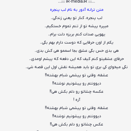
…:::: iR-media.iR ::::…
متن ترانه آدور به نام لب پنجره
لب پنجره، کنار تو یعنی زندگی..
میپره پیشه تو از تنم تموم خستگیم..
یهویی صدات کنم بریزه دلت برام..
یکم از اون حرفایی که دوست دارم بهم بگی..
هی بدی حس بگی عشق بجا اسممو هی کش بدی..
حرفای عشقیتو کنم کیف که این دفعه که پیشم اومدی..
نگی میخوای کی بری تو باید همیشه نقش اول این قصه شی..
عشقه، وقتی تو پیشمی شبام بهشته!!
دیوونتم رو پیشونیم نوشته!!
عکسه چشاتو رو دلم بکش هی!!
آره !
عشقه، وقتی تو پیشمی شبام بهشته!!
دیوونتم رو پیشونیم نوشته!!
عکس چشاتو رو دلم بکش هی!!