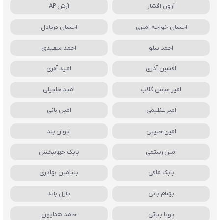
آرون افشار
آرش AP
احسان خواجه امیری
احسان دریادل
احمد سلو
احمد سعیدی
افشین آذری
امید آمری
امیر عباس گلاب
امید حاجیلی
امیر عظیمی
امین بانی
امین حبیبی
ایوان بند
امین رستمی
بابک جهانبخش
بابک مافی
بنیامین بهادری
بهنام بانی
پازل باند
پویا بیاتی
حامد همایون