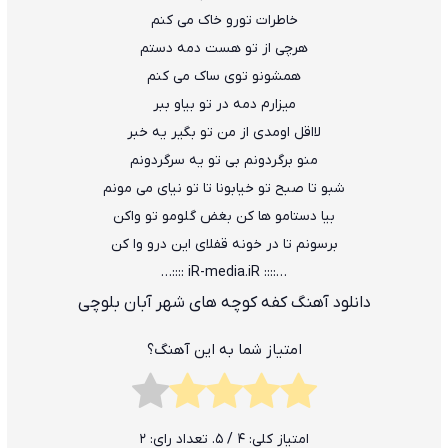
خاطرات تورو خاک می کنم
هرچی از تو هست دمه دستم
همشونو توی ساک می کنم
میزارم دمه در تو بیاو ببر
لااقل اومدی از من تو بگیر یه خبر
منو برگردونم بی تو یه سرگردونم
شبو تا صبح تو خیابونا تا تو نیای می مونم
بیا دستامو ها کن بغض گلومو تو واکن
برسونم تا در خونه قفلای این درو وا کن
…:::: iR-media.iR ::::…
دانلود آهنگ کفه کوچه های شهر آبان بلوچی
امتیاز شما به این آهنگ؟
امتیاز کلی:
4
/ 5. تعداد رای:
2