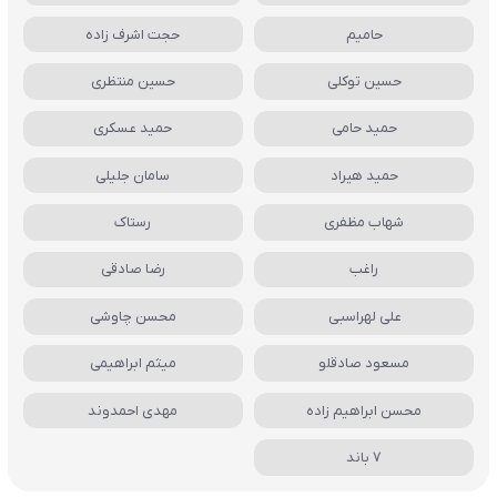
حامیم
حجت اشرف زاده
حسین توکلی
حسین منتظری
حمید حامی
حمید عسکری
حمید هیراد
سامان جلیلی
شهاب مظفری
رستاک
راغب
رضا صادقی
علی لهراسبی
محسن چاوشی
مسعود صادقلو
میثم ابراهیمی
محسن ابراهیم زاده
مهدی احمدوند
7 باند