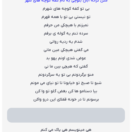
متن ترانه آبان بلوچی به نام کفه کوچه های شهر
بی تو کفه کوچه های شهرم
تو نیستی بی تو با همه قهرم
نمیزنم با هیچکی من حرفم
سرده تنم یه گوله ی برفم
شدم یه ردیه روانی
می گفتی هیچکی عین مانی
عوض شدی اونم یهو بد
گفتی که هیچی بین ما نی
منو برگردونم بی تو یه سرگردونم
شبو تا صبح تو خیابونا تا تو نیای می مونم
بیا دستامو ها کن بغض گلو تو وا کن
برسونم تا در خونه قفلای این درو واکن
هی مینویسم هی پاک می کنم