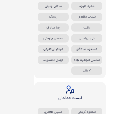
حمید هیراد
سامان جلیلی
شهاب مظفری
رستاک
راغب
رضا صادقی
علی لهراسبی
محسن چاوشی
مسعود صادقلو
میثم ابراهیمی
محسن ابراهیم زاده
مهدی احمدوند
7 باند
لیست مداحان
محمود کریمی
حسین طاهری