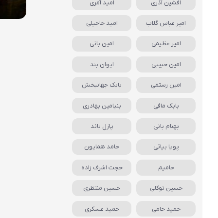
افشین آذری
امید آمری
امیر عباس گلاب
امید حاجیلی
امیر عظیمی
امین بانی
امین حبیبی
ایوان بند
امین رستمی
بابک جهانبخش
بابک مافی
بنیامین بهادری
بهنام بانی
پازل باند
پویا بیاتی
حامد همایون
حامیم
حجت اشرف زاده
حسین توکلی
حسین منتظری
حمید حامی
حمید عسکری