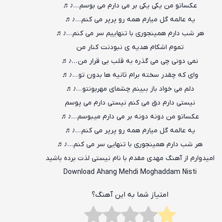
عکساتو من یکی یکی بر می دارم می بوسم …♪♬
یه عالمه گل میارم همه رو پرپر می کنم …♪♬
هر شب دارم همینجوری با تنهاییم سر می کنم …♪♬
تموم اشکام هدیه ی نبودنت کنار من
نمی دونی چی می گذره به قلب بی قرار من …♪♬
وای که چقدر سخته برام ثانیه ها بدون تو …♪♬
دلم می خواد باز ببینم چشمای مهربونتو …♪♬
نیستی دارم دق می کنم نیستی دارم می پوسم
عکساتو من دونه دونه بر می دارم میبوسم …♪♬
یه عالمه گل میارم همه رو پرپر می کنم …♪♬
هر شب دارم همینجوری با تنهایی سر می کنم …♪♬
امیدوارم از آهنگ مهدی مقدم با نام نیستی لذت برده باشید
Download Ahang Mehdi Moghaddam Nisti
امتیاز شما به این آهنگ؟