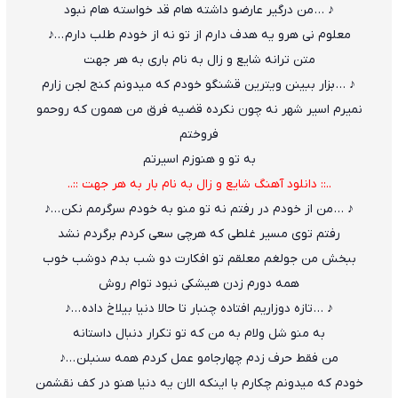
♪ … من درگیر عارضو داشته هام قد خواسته هام نبود
معلوم نی هرو یه هدف دارم از تو نه از خودم طلب دارم …♪
متن ترانه شایع و زال به نام باری به هر جهت
♪ … بزار ببینن ویترین قشنگو خودم که میدونم کنج لجن زارم
نمیرم اسیر شهر نه چون نکرده قضیه فرق من همون که روحمو
فروختم
به تو و هنوزم اسیرتم
..:: دانلود آهنگ شایع و زال به نام بار به هر جهت ::..
♪ … من از خودم در رفتم نه تو منو به خودم سرگرمم نکن …♪
رفتم توی مسیر غلطی که هرچی سعی کردم برگردم نشد
ببخش من جولغم معلقم تو افکارت دو شب بدم دوشب خوب
همه دورم زدن هیشکی نبود توام روش
♪ … تازه دوزاریم افتاده چنبار تا حالا دنیا بیلاخ داده …♪
به منو شل ولام به من که تو تکرار دنبال داستانه
من فقط حرف زدم چهارجامو عمل کردم همه سنبلن …♪
خودم که میدونم چکارم با اینکه الان یه دنیا هنو در کف نقشمن