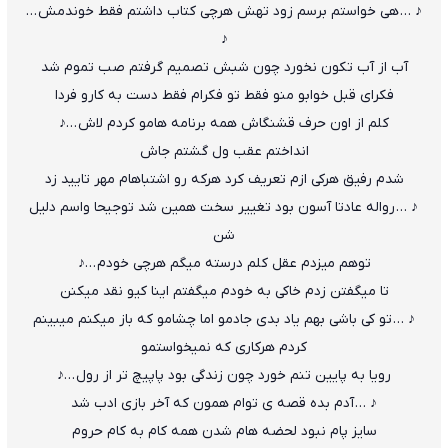
♪ … هی خواستم برسم زود تهش هرچی کتاب داشتم فقط خوندمش …
♪
آب از آب تکون نخورد چون شبش تصمیم گرفتم صب تموم شد
فکرای قبل خوابو منو فقط تو فکرام فقط دست به کارو فردا
کلم از اون حرف قشنگاش همه برنامه هامو کردم لاش …♪
انداختم عقب ول گشتم جاش
شدم رفیق هرکی ازم تعریف کرد هرکه رو اشتباهام مهر تایید زد
♪ … رواله عادتا آسون بود تغییر سخت همین شد توجیحا واسم دلیل
شن
توهم میزدم عقل کلم درسته میگم هرچی خودم …♪
تا میگفتن زدم خاکی به خودم میگفتم اینا کیو نقد میکنن
♪ … تو کی باشی بهم یاد بدی جادمو اما چشامو که باز میکنم میبینم
کردم هرکاری که نمیخواستمو
رویا به پایین تنم خورد چون زندگی بود پاپیچ تر از رول …♪
♪ … آدم بده قصه ی توام همون که آخر بازی ادب شد
سایز پام نبود لحضه هام شدن همه کام به کام حروم