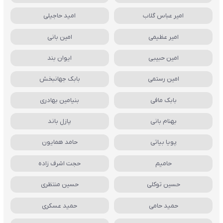
امیر عباس گلاب
امید حاجیلی
امیر عظیمی
امین بانی
امین حبیبی
ایوان بند
امین رستمی
بابک جهانبخش
بابک مافی
بنیامین بهادری
بهنام بانی
پازل باند
پویا بیاتی
حامد همایون
حامیم
حجت اشرف زاده
حسین توکلی
حسین منتظری
حمید حامی
حمید عسکری