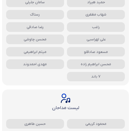
حمید هیراد
سامان جلیلی
شهاب مظفری
رستاک
راغب
رضا صادقی
علی لهراسبی
محسن چاوشی
مسعود صادقلو
میثم ابراهیمی
محسن ابراهیم زاده
مهدی احمدوند
7 باند
لیست مداحان
محمود کریمی
حسین طاهری