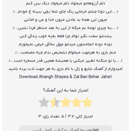
دلم آرزوهامو میخواد دلم میخواد دیگ بس کنم
♪ … این دوتا چشم خرمایی رنگ جای شما یچی ببینه ع خودم …♪
میون این همه بد عادتی میون خدا و من و امانتی
♪ … یه چیزی تومه بم میگه از این به بعد منتظر فردا نشین …♪
پشتشو سفت بگیر توام چرا فقط بقیه خوب زندگی کنن
دونه دونه انجامشون میدمو چهل سالگی حرص نمیخورم
منم باری به هرجهت میخوام تشخیص بدم چیه مصلحت …♪
♪ … یا تو منگنه تغییر میکنی یا همیشه همین قدر مسخره است …♪
امیدوارم از آهنگ شایع و زال با نام باری به هر جهت لذت برده باشید
Download Ahangh Shayea & Zal Bari Behar Jahat
امتیاز شما به این آهنگ؟
امتیاز کلی:
3.7
/ 5. تعداد رای:
3
همینجا آهنگ رو آنلاین گوش کنین