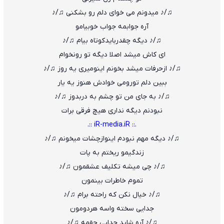
♫/♪ میدونم مى خواى دلم رو بشکنى ♫/♪
آره جوابمه جواب خوبیامو
♫/♪ دیگه چقدربایدکوتاه بیام ♫/♪
اى کاش میشد اصلا دیگه تو رونخوام
♫/♪ ازحرفات میشد بخونم اینومیرى یه روز ♫/♪
ببین دلم تورومى خوادش هنوز یه یار
♫/♪ به جاى من تو چشم به دربدوز ♫/♪
نبودنم دیگه ندارى هیچ فرقى برات
.:: iR-media.iR ::.
♫/♪ دیگه مهم نبودم اینوازچشات میخونم ♫/♪
زندگیمو ریختم به پات
♫/♪ چى میشه تکلیف عشقمون ♫/♪
تموم خاطرات بینمون
♫/♪ خیال نکن که راحته برام ♫/♪
جدایى سخته واسه هردومون
♫/♪ آره شاید جدایى حقمه ♫/♪