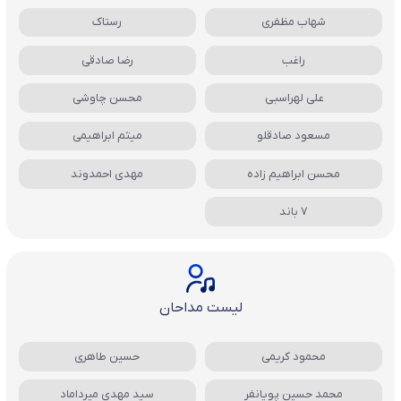
شهاب مظفری
رستاک
راغب
رضا صادقی
علی لهراسبی
محسن چاوشی
مسعود صادقلو
میثم ابراهیمی
محسن ابراهیم زاده
مهدی احمدوند
7 باند
لیست مداحان
محمود کریمی
حسین طاهری
محمد حسین پویانفر
سید مهدی میرداماد