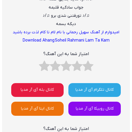
جواب سادگیه قلبمه
♫/♪ تورفتنى شدى برو ♫/♪
دیگه بسمه
امیدوارم از آهنگ سهیل رحمانی با نام لام تا کام لذت برده باشید
Download Ahang Soheil Rahmani Lam Ta Kam
امتیاز شما به این آهنگ؟
کانال تلگرام آی آر مدیا
کانال بله آی آر مدیا
کانال روبیکا آی آر مدیا
کانال ایتا آی آر مدیا
امتیاز شما به این آهنگ؟