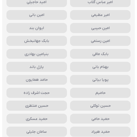
امیر عباس گلاب
امید حاجیلی
امیر عظیمی
امین بانی
امین حبیبی
ایوان بند
امین رستمی
بابک جهانبخش
بابک مافی
بنیامین بهادری
بهنام بانی
پازل باند
پویا بیاتی
حامد همایون
حامیم
حجت اشرف زاده
حسین توکلی
حسین منتظری
حمید حامی
حمید عسکری
حمید هیراد
سامان جلیلی